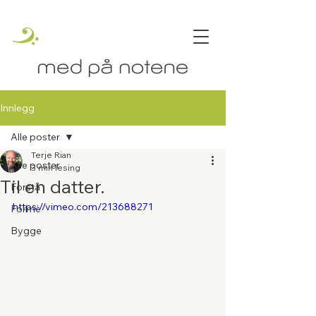
Innlegg
Alle poster
Terje Rian
Alle poster
3 min lesing
Til en datter.
Forstå
https://vimeo.com/213688271
Forme
Bygge