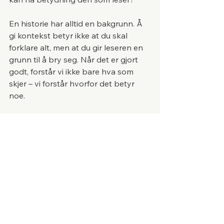
En historie har alltid en bakgrunn. Å 
gi kontekst betyr ikke at du skal 
forklare alt, men at du gir leseren en 
grunn til å bry seg. Når det er gjort 
godt, forstår vi ikke bare hva som 
skjer – vi forstår hvorfor det betyr 
noe.
Så neste gang du deler en historie – 
eller reposter en annens – spør deg 
selv:
Er historien nok i seg selv – eller 
trenger du også å fortelle historien 
om den?
Det er ofte der forbindelsen oppstår.
Og det er i den du finner verdi.