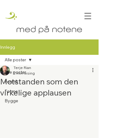
Innlegg
Alle poster
Terje Rian
Alle poster
2 min lesing
Motstanden som den
Forstå
virkelige applausen
Forme
Bygge