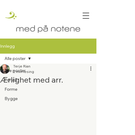
Innlegg
Alle poster
Terje Rian
Alle poster
2 min lesing
Ærlighet med arr.
Forstå
Forme
Bygge