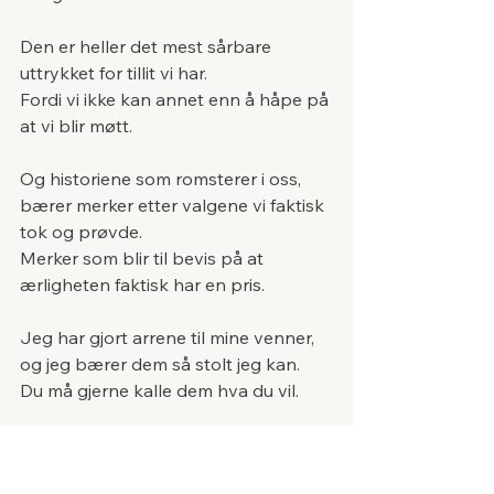
Den er heller det mest sårbare 
uttrykket for tillit vi har. 
Fordi vi ikke kan annet enn å håpe på 
at vi blir møtt.
Og historiene som romsterer i oss,
bærer merker etter valgene vi faktisk 
tok og prøvde.
Merker som blir til bevis på at 
ærligheten faktisk har en pris.
Jeg har gjort arrene til mine venner, 
og jeg bærer dem så stolt jeg kan.
Du må gjerne kalle dem hva du vil.
Men for meg vil de for alltid være 
trofaste følgesvenner: ærlighet med 